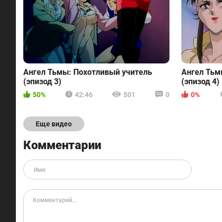
Ангел Тьмы: Похотливый учитель
Ангел Тьм
(эпизод 3)
(эпизод 4)
50%
42:46
501
0
0%
Еще видео
Комментарии