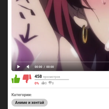
458
просмотров
0%
0
0
Категории:
Аниме и хентай