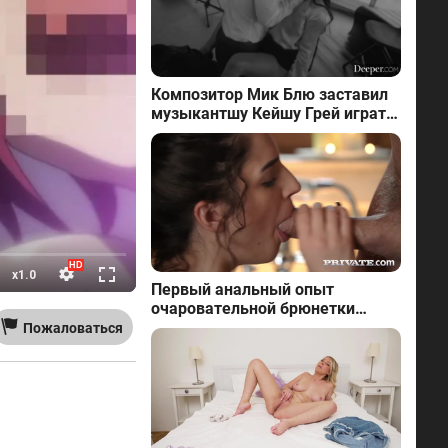
Композитор Мик Блю заставил
музыкантшу Кейшу Грей играть
на кожаной флейте
Первый анальный опыт
очаровательной брюнетки
Кэнди Лучани
Пожаловаться