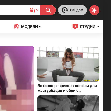
Рандом
МОДЕЛИ
СТУДИИ
Латинка разрезала лосины для
мастурбации и ебли с
пикапером в Испании