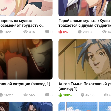
парень из мульта
Герой аниме мульта «Культ
осеменяет грудастую
трахается с двумя студент
16:21
415
0
0%
20:13
4
ожной ситуации (эпизод 1)
Ангел Тьмы: Похотливый у
(эпизод 1)
16:27
565
0
100%
42:36