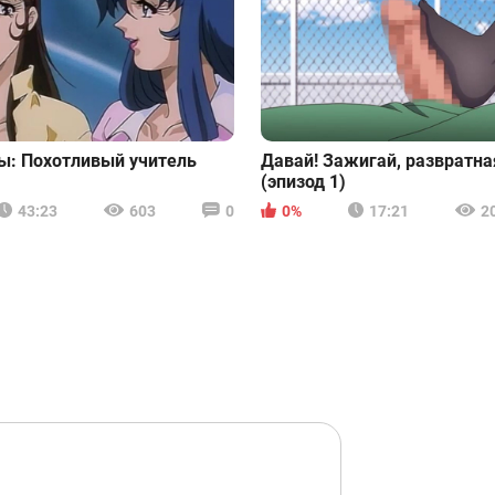
ы: Похотливый учитель
Давай! Зажигай, развратн
(эпизод 1)
43:23
603
0
0%
17:21
2