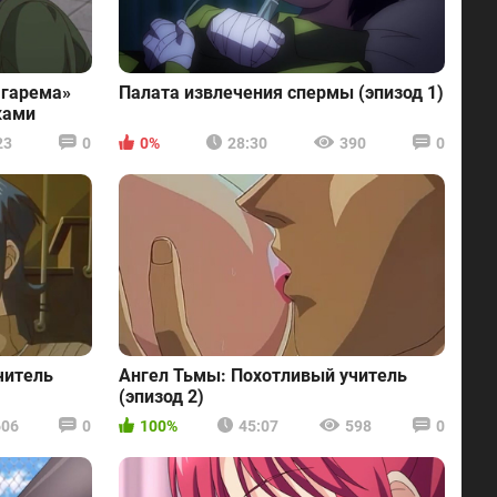
 гарема»
Палата извлечения спермы (эпизод 1)
ками
23
0
0%
28:30
390
0
читель
Ангел Тьмы: Похотливый учитель
(эпизод 2)
606
0
100%
45:07
598
0