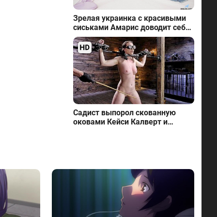
Зрелая украинка с красивыми
сиськами Амарис доводит себя
до эйфории
Садист выпорол скованную
оковами Кейси Калверт и
обколол спицей ладони и пятки