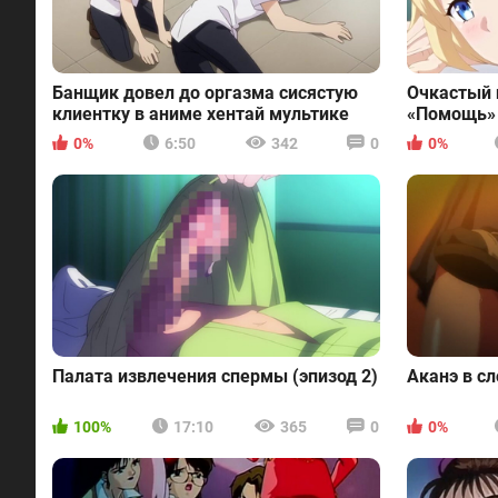
Банщик довел до оргазма сисястую
Очкастый 
клиентку в аниме хентай мультике
«Помощь» 
эльфийку
0%
6:50
342
0
0%
Палата извлечения спермы (эпизод 2)
Аканэ в сл
100%
17:10
365
0
0%