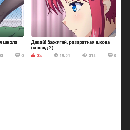
ая школа
Давай! Зажигай, развратная школа
(эпизод 2)
03
0
0%
19:54
318
0