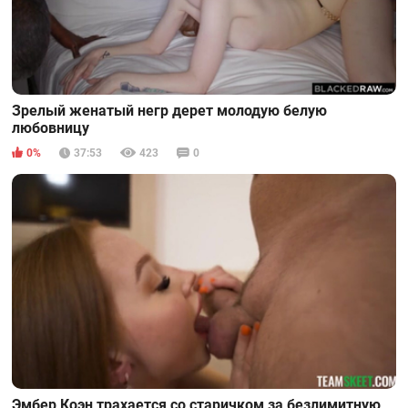
Зрелый женатый негр дерет молодую белую
любовницу
0%
37:53
423
0
Эмбер Коэн трахается со старичком за безлимитную