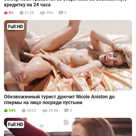
кредитку на 24 часа
0%
51:58
394
0
Обезвоженный турист дрючит Nicole Aniston до
спермы на лицо посреди пустыни
94%
24:23
29.4К
0