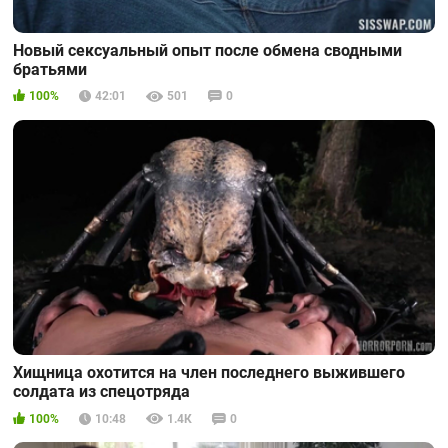
Новый сексуальный опыт после обмена сводными
братьями
100%
42:01
501
0
Хищница охотится на член последнего выжившего
солдата из спецотряда
100%
10:48
1.4К
0