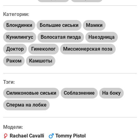
Категории:
Блондинки
Большие сиськи
Мамки
Кунилингус
Волосатая пизда
Наездница
Доктор
Гинеколог
Миссионерская поза
Раком
Камшоты
Тэги:
Силиконовые сиськи
Соблазнение
На боку
Сперма на лобке
Модели:
Rachael Cavalli
Tommy Pistol