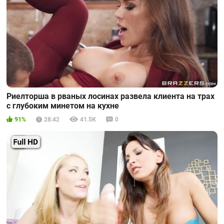
Риелторша в рваных лосинах развела клиента на трах
с глубоким минетом на кухне
91%
28:42
41.5К
0