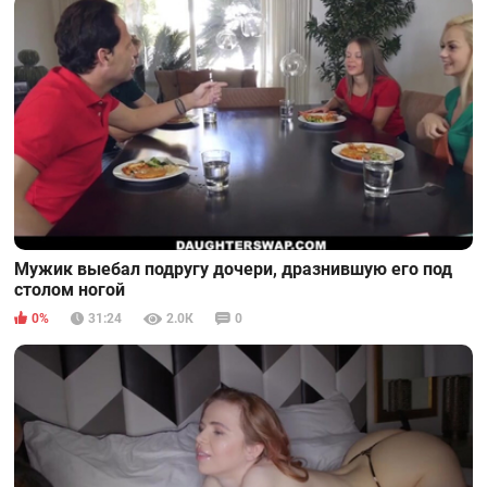
Мужик выебал подругу дочери, дразнившую его под
столом ногой
0%
31:24
2.0К
0