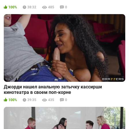
100%
38:32
485
0
Джорди нашел анальную затычку кассирши
кинотеатра в своем поп-корне
100%
39:35
435
0