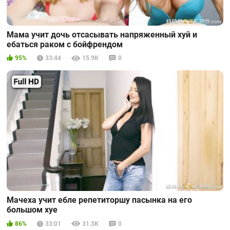
Мама учит дочь отсасывать напряженный хуй и
ебаться раком с бойфрендом
95%
33:44
15.9К
0
Мачеха учит ебле репетиторшу пасынка на его
большом хуе
86%
33:01
31.3К
0