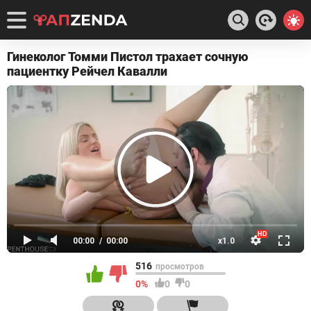
Гинеколог Томми Пистол трахает сочную
пациентку Рейчел Кавалли
516
просмотров
0%
0
0