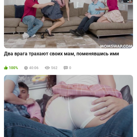
Два врага трахают своих мам, поменявшись ими
100%
40:06
562
0