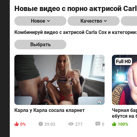
Новые видео с порно актрисой Car
Новое
Качество
Комбинируй видео с актрисой Carla Cox и категории
Выбрать
Карла у Карла сосала кларнет
Черная ба
ебутся на
баре
0%
29:02
277
0
100%