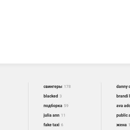
свингеры
178
danny 
blacked
3
brandi 
подборка
59
ava ad
julia ann
11
public 
fake taxi
6
жена