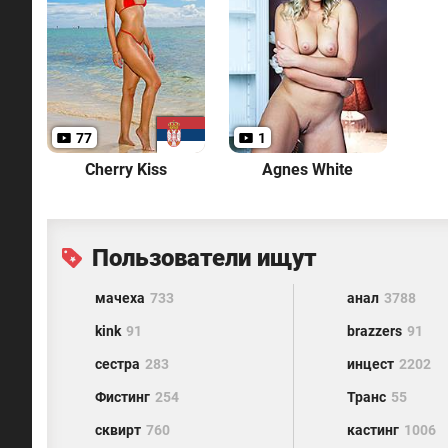
77
1
Cherry Kiss
Agnes White
Пользователи ищут
мачеха
733
анал
3788
kink
91
brazzers
91
сестра
283
инцест
2202
Фистинг
254
Транс
55
сквирт
760
кастинг
1006