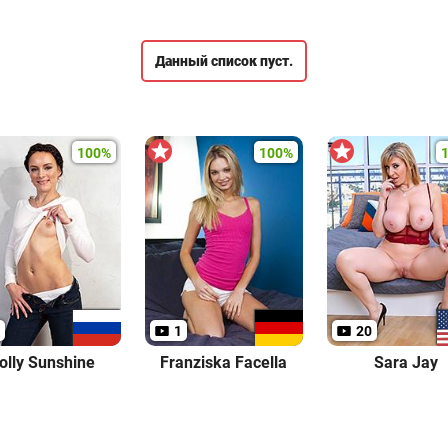
Данный список пуст.
100%
100%
1
20
olly Sunshine
Franziska Facella
Sara Jay