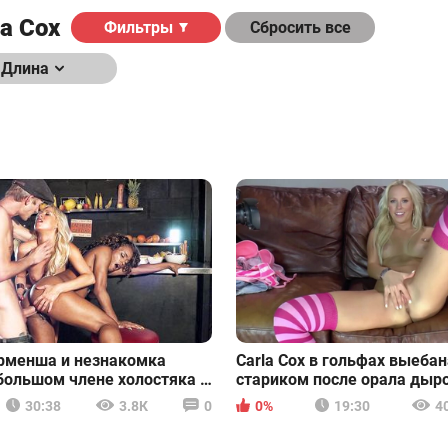
la Cox
Фильтры
Сбросить все
Длина
:
рменша и незнакомка
Carla Cox в гольфах выебан
 большом члене холостяка в
стариком после орала дыр
30:38
3.8К
0
0%
19:30
4