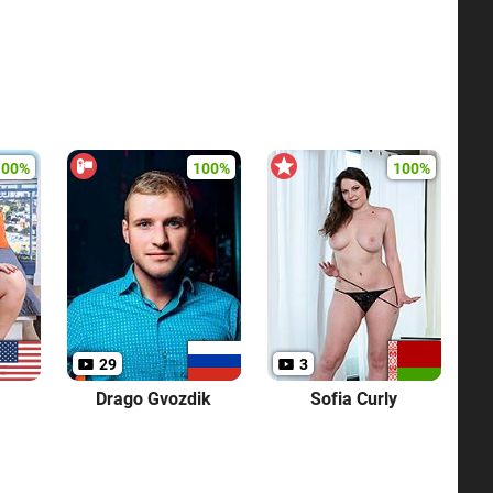
100%
100%
100%
29
3
Drago Gvozdik
Sofia Curly