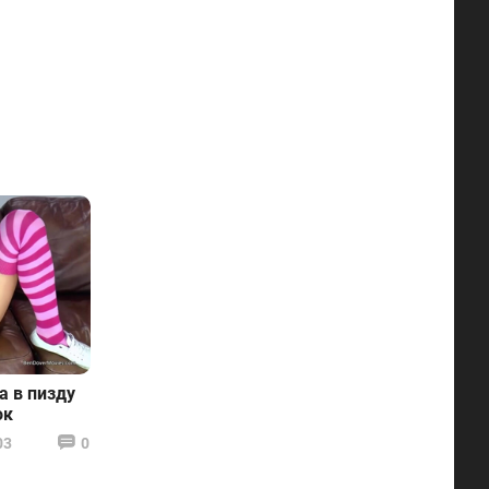
а в пизду
ок
03
0