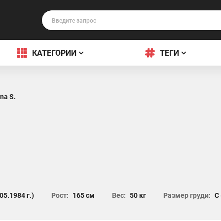
КАТЕГОРИИ
ТЕГИ
na S.
05.1984 г.)
Рост:
165 см
Вес:
50 кг
Размер груди:
C 