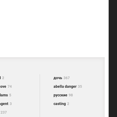
d
2
дочь
367
love
74
abella danger
35
dams
5
русские
98
agent
3
casting
2
1237