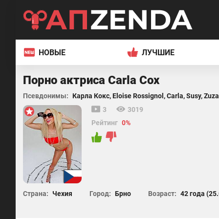
НОВЫЕ
ЛУЧШИЕ
Порно актриса Carla Cox
Псевдонимы:
Карла Кокс,
Eloise Rossignol,
Carla,
Susy,
Zuza
3
3019
Рейтинг
0%
Страна:
Чехия
Город:
Брно
Возраст:
42 года (25.